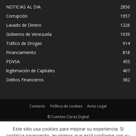
NOTICIAS AL DIA
2856
Corrupción
1957
Lavado de Dinero
1226
Gobierno de Venezuela
1039
Tráfico de Drogas
914
Financiamiento
818
PDVSA
455
legitimación de Capitales
407
Delitos Financieros
382
Contacto
Política de cookies
Aviso Legal
© Cuentas Claras Digital
Este sitio usa cookies para mejorar su experiencia. Si
continúa navegando, asumimos que está conforme con su