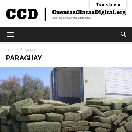
Translate »
Cuentas
Inicio
Paraguay
PARAGUAY
Claras
Digital