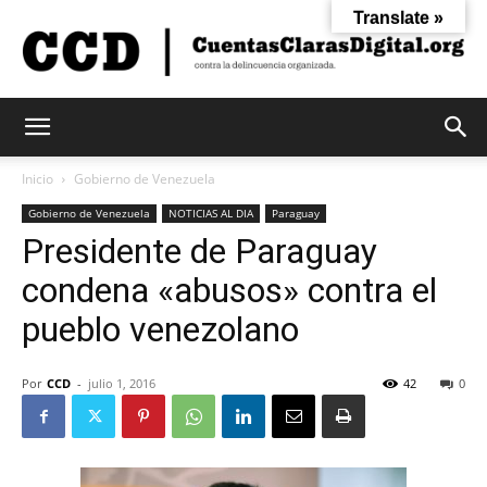
Translate »
Cuentas
Inicio
Gobierno de Venezuela
Gobierno de Venezuela
NOTICIAS AL DIA
Paraguay
Presidente de Paraguay
Claras
condena «abusos» contra el
pueblo venezolano
Digital
Por
CCD
-
julio 1, 2016
42
0