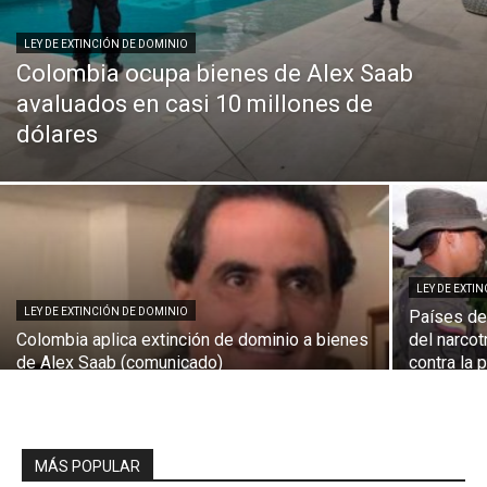
LEY DE EXTINCIÓN DE DOMINIO
Colombia ocupa bienes de Alex Saab
avaluados en casi 10 millones de
dólares
LEY DE EXTI
LEY DE EXTINCIÓN DE DOMINIO
Países de 
Colombia aplica extinción de dominio a bienes
del narcot
de Alex Saab (comunicado)
contra la
MÁS POPULAR