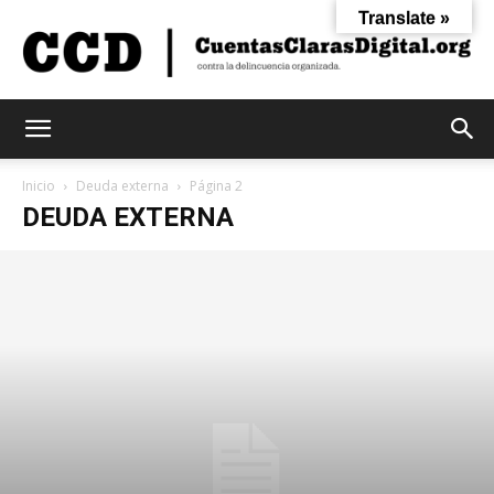
Translate »
Cuentas
Inicio
Deuda externa
Página 2
DEUDA EXTERNA
Claras
Digital