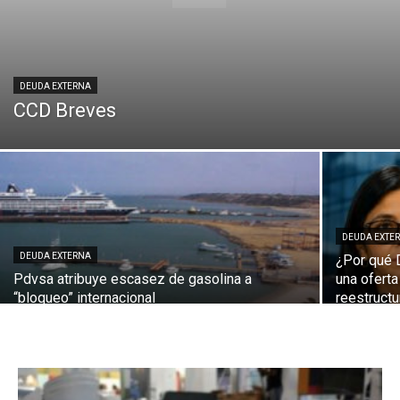
DEUDA EXTERNA
CCD Breves
DEUDA EXTE
DEUDA EXTERNA
¿Por qué 
Pdvsa atribuye escasez de gasolina a
una oferta
“bloqueo” internacional
reestruct