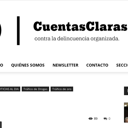
IO
QUIÉNES SOMOS
NEWSLETTER
CONTACTO
SECC
Cuentas
TICIAS AL DIA
Tráfico de Drogas
Tráfico de oro
Claras
89
0