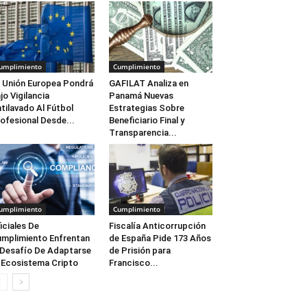
umplimiento
Cumplimiento
 Unión Europea Pondrá
GAFILAT Analiza en
jo Vigilancia
Panamá Nuevas
tilavado Al Fútbol
Estrategias Sobre
ofesional Desde...
Beneficiario Final y
Transparencia...
umplimiento
Cumplimiento
iciales De
Fiscalía Anticorrupción
mplimiento Enfrentan
de España Pide 173 Años
 Desafío De Adaptarse
de Prisión para
 Ecosistema Cripto
Francisco...