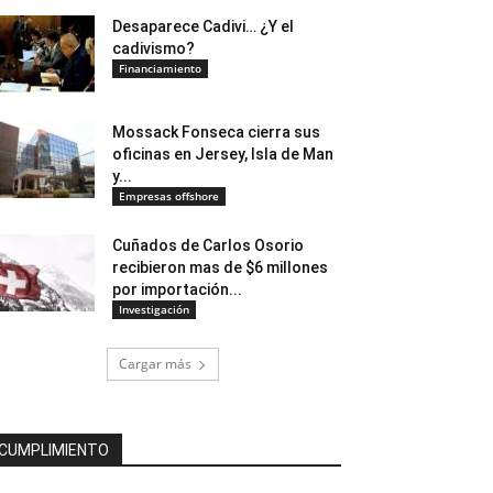
Desaparece Cadivi… ¿Y el
cadivismo?
Financiamiento
Mossack Fonseca cierra sus
oficinas en Jersey, Isla de Man
y...
Empresas offshore
Cuñados de Carlos Osorio
recibieron mas de $6 millones
por importación...
Investigación
Cargar más
CUMPLIMIENTO