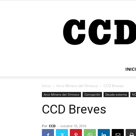
INIC
Inicio
Arco Minero del Orinoco
CCD Breves
Arco Minero del Orinoco
Corrupción
Deuda externa
NO
CCD Breves
Por
CCD
-
octubre 10, 2016