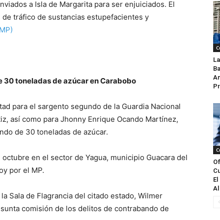
viados a Isla de Margarita para ser enjuiciados. El
s de tráfico de sustancias estupefacientes y
(MP)
C
La
Ba
An
de 30 toneladas de azúcar en Carabobo
Pr
ertad para el sargento segundo de la Guardia Nacional
tiz, así como para Jhonny Enrique Ocando Martínez,
ando de 30 toneladas de azúcar.
C
e octubre en el sector de Yagua, municipio Guacara del
Of
oy por el MP.
Cu
El
Al
e la Sala de Flagrancia del citado estado, Wilmer
esunta comisión de los delitos de contrabando de