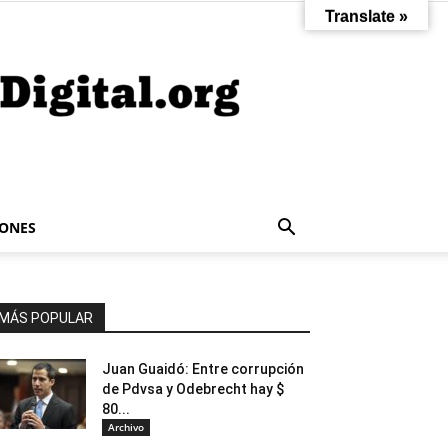
Translate »
IONES
MÁS POPULAR
Juan Guaidó: Entre corrupción
de Pdvsa y Odebrecht hay $
80...
Archivo