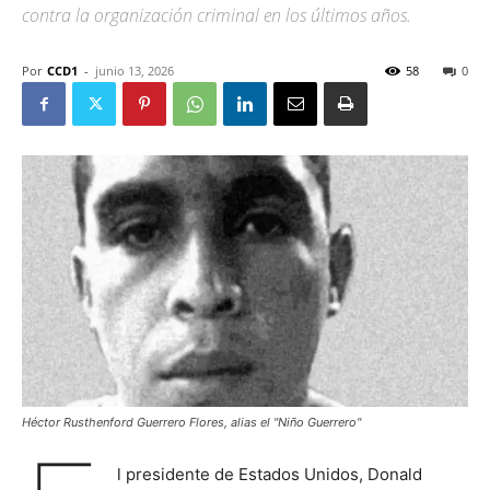
contra la organización criminal en los últimos años.
Por
CCD1
-
junio 13, 2026
58
0
Héctor Rusthenford Guerrero Flores, alias el "Niño Guerrero"
l presidente de Estados Unidos, Donald