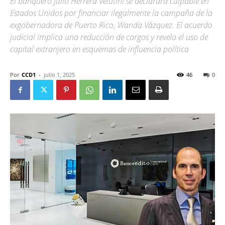
El banquero Julio Herrera Velutini se declarará culpable en
Estados Unidos por financiar ilegalmente la campaña de la
exgobernadora de Puerto Rico, Wanda Vázquez. El acuerdo
judicial implica una reducción de cargos y revela el uso de
capital extranjero en esquemas de influencia política
Por
CCD1
-
julio 1, 2025
46
0