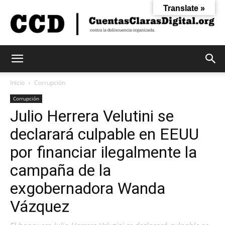
Translate »
Cuentas
Inicio
Corrupción
Corrupción
Julio Herrera Velutini se
Claras
declarará culpable en EEUU
por financiar ilegalmente la
Digital
campaña de la
exgobernadora Wanda
Vázquez