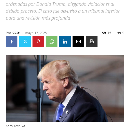
ordenadas por Donald Trump, alegando violaciones al
debido proceso. El caso fue devuelto a un tribunal inferior
para una revisión más profunda
Por
CCD1
-
mayo 17, 2025
16
0
Foto Archivo