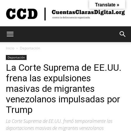
Translate »
Cuentas
Inicio
Deportación
Deportación
La Corte Suprema de EE.UU.
Claras
frena las expulsiones
masivas de migrantes
Digital
venezolanos impulsadas por
Trump
La Corte Suprema de EE.UU. frenó temporalmente las
deportaciones masivas de migrantes venezolanos