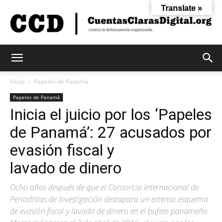
Translate »
Cuentas
Inicio
Papeles de Panamá
Papeles de Panamá
Inicia el juicio por los ‘Papeles
Claras
de Panamá’: 27 acusados por
evasión fiscal y
Digital
lavado de dinero
Ocho años después de que el Consorcio Internacional de
Periodistas de Investigación destapara un extenso esquema
de evasión fiscal y lavado de dinero en el bufete panameño