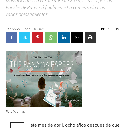
Mossack Fonseca el 3 de abril de 2016, el juicio por los
Papeles de Panamá finalmente ha comenzado tras
varios aplazamientos
Por
CCD2
-
abril 18, 2024
18
0
Foto/Archivo
ste mes de abril, ocho años después de que