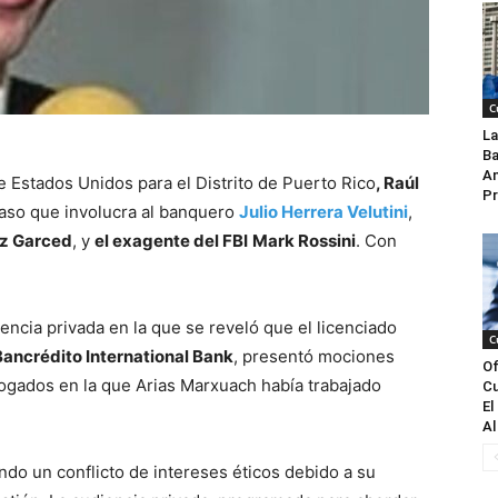
C
La
Ba
An
de Estados Unidos para el Distrito de Puerto Rico
, Raúl
Pr
 caso que involucra al banquero
Julio Herrera Velutini
,
z Garced
, y
el exagente del FBI
Mark Rossini
. Con
ncia privada en la que se reveló que el licenciado
C
Bancrédito International Bank
, presentó mociones
Of
ogados en la que Arias Marxuach había trabajado
Cu
El
Al
ndo un conflicto de intereses éticos debido a su