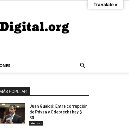
Translate »
IONES
MÁS POPULAR
Juan Guaidó: Entre corrupción
de Pdvsa y Odebrecht hay $
80...
Archivo