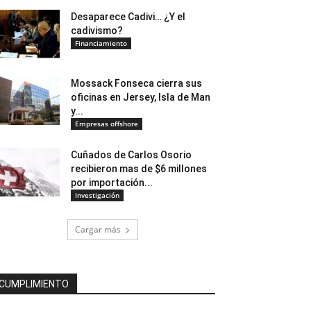
Desaparece Cadivi… ¿Y el
cadivismo?
Financiamiento
Mossack Fonseca cierra sus
oficinas en Jersey, Isla de Man
y...
Empresas offshore
Cuñados de Carlos Osorio
recibieron mas de $6 millones
por importación...
Investigación
Cargar más
CUMPLIMIENTO