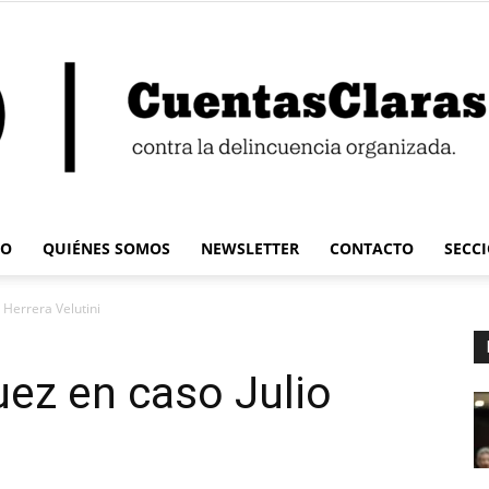
IO
QUIÉNES SOMOS
NEWSLETTER
CONTACTO
SECC
Cuentas
 Herrera Velutini
uez en caso Julio
Claras