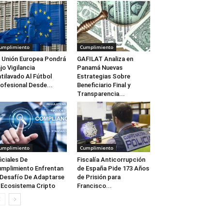
umplimiento
Cumplimiento
 Unión Europea Pondrá
GAFILAT Analiza en
jo Vigilancia
Panamá Nuevas
tilavado Al Fútbol
Estrategias Sobre
ofesional Desde...
Beneficiario Final y
Transparencia...
umplimiento
Cumplimiento
iciales De
Fiscalía Anticorrupción
mplimiento Enfrentan
de España Pide 173 Años
 Desafío De Adaptarse
de Prisión para
 Ecosistema Cripto
Francisco...