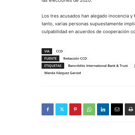
las elecciones de 2020.
Los tres acusados han alegado inocencia y h
tanto, varias personas supuestamente impli
culpabilidad en acuerdos de cooperación con
VIA
CCD
FUENTE
Redacción CCD
ETIQUETAS
Bancrédito International Bank & Trust
Wanda Vázquez Garced