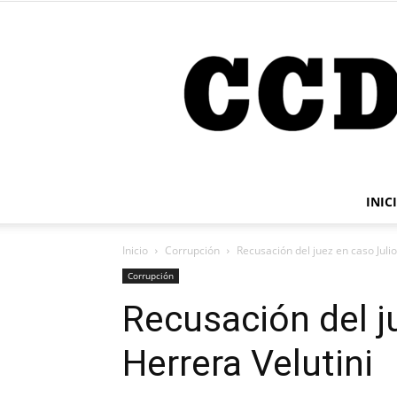
INIC
Inicio
Corrupción
Recusación del juez en caso Julio
Corrupción
Recusación del j
Herrera Velutini