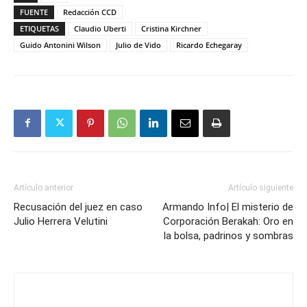
FUENTE
Redacción CCD
ETIQUETAS
Claudio Uberti
Cristina Kirchner
Guido Antonini Wilson
Julio de Vido
Ricardo Echegaray
Artículo anterior
Artículo siguiente
Recusación del juez en caso
Armando Info| El misterio de
Julio Herrera Velutini
Corporación Berakah: Oro en
la bolsa, padrinos y sombras