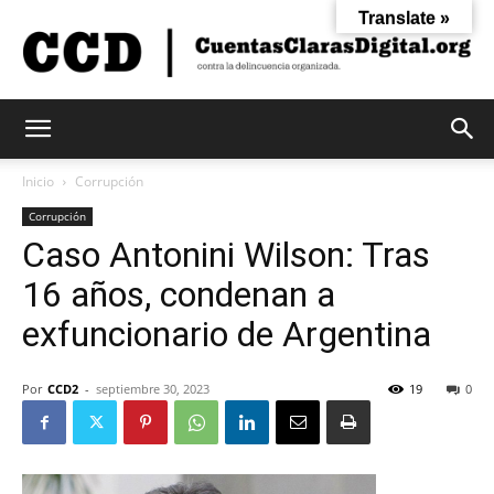
Translate »
Cuentas
Inicio
Corrupción
Corrupción
Caso Antonini Wilson: Tras
Claras
16 años, condenan a
exfuncionario de Argentina
Digital
Por
CCD2
-
septiembre 30, 2023
19
0