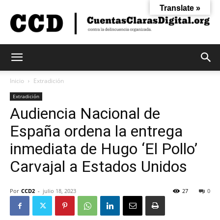
Translate »
Cuentas
Inicio
Extradición
Extradición
Audiencia Nacional de
Claras
España ordena la entrega
inmediata de Hugo ‘El Pollo’
Digital
Carvajal a Estados Unidos
Por
CCD2
-
julio 18, 2023
27
0