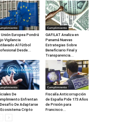
umplimiento
Cumplimiento
 Unión Europea Pondrá
GAFILAT Analiza en
jo Vigilancia
Panamá Nuevas
tilavado Al Fútbol
Estrategias Sobre
ofesional Desde...
Beneficiario Final y
Transparencia...
umplimiento
Cumplimiento
iciales De
Fiscalía Anticorrupción
mplimiento Enfrentan
de España Pide 173 Años
 Desafío De Adaptarse
de Prisión para
 Ecosistema Cripto
Francisco...