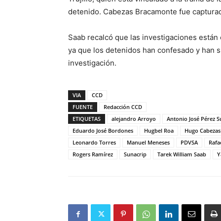
detenido. Cabezas Bracamonte fue capturado
Saab recalcó que las investigaciones están
ya que los detenidos han confesado y han 
investigación.
VIA
CCD
FUENTE
Redacción CCD
ETIQUETAS
alejandro Arroyo
Antonio José Pérez S
Eduardo José Bordones
Hugbel Roa
Hugo Cabezas
Leonardo Torres
Manuel Meneses
PDVSA
Rafa
Rogers Ramírez
Sunacrip
Tarek William Saab
Y