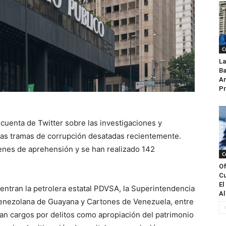
C
La
Ba
An
Pr
 cuenta de Twitter sobre las investigaciones y
rias tramas de corrupción desatadas recientemente.
enes de aprehensión y se han realizado 142
C
Of
Cu
El
uentran la petrolera estatal PDVSA, la Superintendencia
Al
 Venezolana de Guayana y Cartones de Venezuela, entre
tan cargos por delitos como apropiación del patrimonio