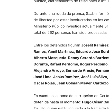
público, alardeamiento de relaciones o influ
Durante una rueda de prensa, Saab informó
de libertad por estar involucradas en los 
Ministerio Público investiga actualmente 31 
total de 262 personas han sido procesadas p
Entre los detenidos figuran
Joselit Ramíre
Ramos, Yamil Martínez, Eduardo José Bordo
Alberto Mosqueda, Renny Gerardo Barrien
Dorante, Rafael Perdomo, Roger Perdomo, D
Alejandro Arroyo, Bernardo Arosio, Fernan
José Lima, Jesús Ramírez, José Luís Silv
Oscar Rojas, Jean Golman Meyer, Cardozo
En cuanto a la trama de corrupción en Car
detenida hasta el momento:
Hugo César Ca
Trujillo, quien está vinculado a la trama de