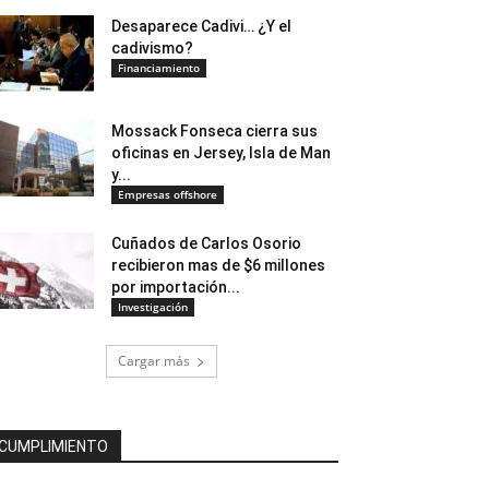
Desaparece Cadivi… ¿Y el
cadivismo?
Financiamiento
Mossack Fonseca cierra sus
oficinas en Jersey, Isla de Man
y...
Empresas offshore
Cuñados de Carlos Osorio
recibieron mas de $6 millones
por importación...
Investigación
Cargar más
CUMPLIMIENTO