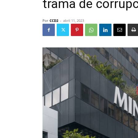
trama de corrup
Por
CCD2
-
abril 11, 2023