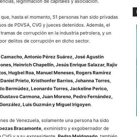
encias, legitimación de capitales y asociación.
 que, hasta el momento, 51 personas han sido privadas
casos de PDVSA, CVG y jueces detenidos. Además, el
tramas de corrupción en la industria petrolera, y un
or delitos de corrupción en dicho sector.
z Camacho, Antonio Pérez Suárez, José Agustín
nes, Heinrich Chapellín, Jesús Enrique Salazar, Rajiv
tos, Hugbel Roa, Manuel Meneses, Rogers Ramírez
aniel Prieto, Kristhonfer Barrios, Johanna Torres,
do Bermúdez, Leonardo Torres, Jackeline Perico,
a, Gustavo Carmona, Juan Moreno, Pedro Fernández,
González, Luis Guzmán y Miguel Irigoyen
.
tones de Venezuela, solamente una persona ha sido
bezas Bracamonte
, exministro y exgobernador de
 la CVG y a su expresidente,
Pedro Maldonado
, también