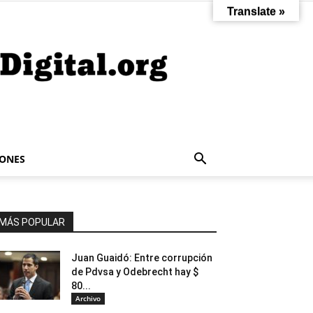
Translate »
IONES
MÁS POPULAR
Juan Guaidó: Entre corrupción
de Pdvsa y Odebrecht hay $
80...
Archivo