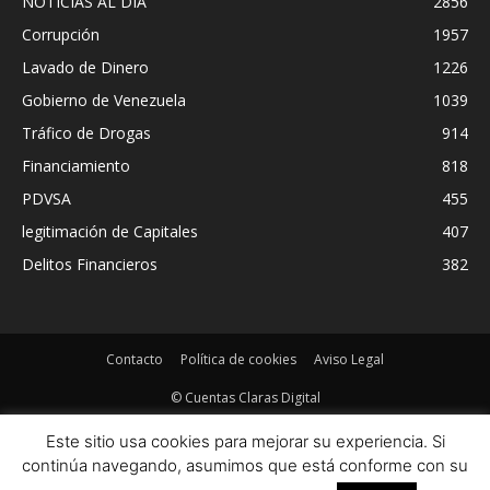
NOTICIAS AL DIA
2856
Corrupción
1957
Lavado de Dinero
1226
Gobierno de Venezuela
1039
Tráfico de Drogas
914
Financiamiento
818
PDVSA
455
legitimación de Capitales
407
Delitos Financieros
382
Contacto
Política de cookies
Aviso Legal
© Cuentas Claras Digital
Este sitio usa cookies para mejorar su experiencia. Si
continúa navegando, asumimos que está conforme con su