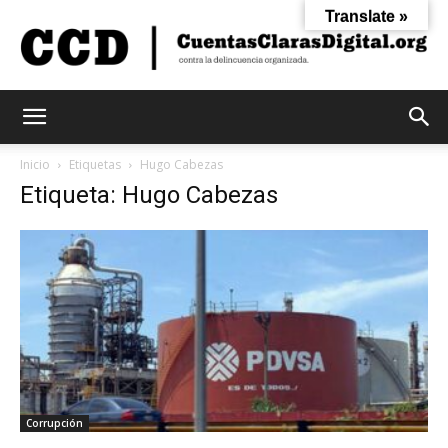
Translate »
Cuentas
Inicio
Etiquetas
Hugo Cabezas
Etiqueta: Hugo Cabezas
Claras
Digital
Corrupción