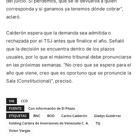
del juicio. Si perdemos, que se le devuelva a quien
corresponda y si ganamos ya tenemos dónde cobrar”,
aclaró.
Calderón espera que la demanda sea admitida o
rechazada por el TSJ antes que finalice el año. Señaló
que la decisión se encuentra dentro de los plazos
usuales, por lo que el máximo tribunal debe pronunciarse
en las próximas semanas. “No creo que se espere para el
año que viene, creo que es oportuno que se pronuncie la
Sala (Constitucional)”, precisó.
VIA
CCD
FUENTE
Con información de El Pitazo
ETIQUETAS
BNC
BOD
Carlos Calderón
Gladys Gutiérrez
holding Cartera de Inversiones de Venezuela C. A.
TSJ
Victor Vargas