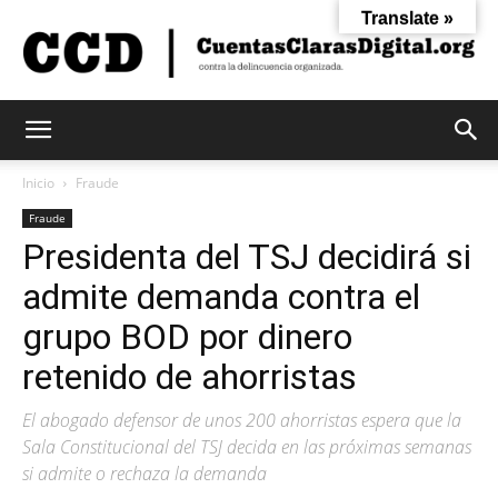
Translate »
Cuentas
Inicio
Fraude
Fraude
Presidenta del TSJ decidirá si
Claras
admite demanda contra el
grupo BOD por dinero
Digital
retenido de ahorristas
El abogado defensor de unos 200 ahorristas espera que la
Sala Constitucional del TSJ decida en las próximas semanas
si admite o rechaza la demanda