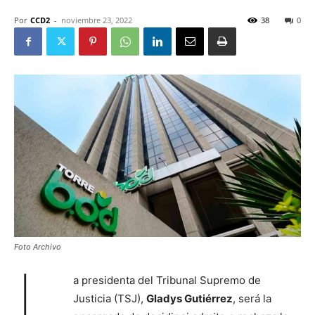
Por
CCD2
-
noviembre 23, 2022
38
0
Foto Archivo
L
a presidenta del Tribunal Supremo de
Justicia (TSJ),
Gladys Gutiérrez
, será la