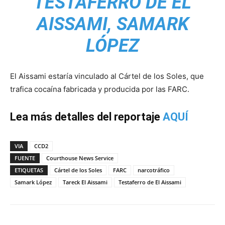
TESTAFERRO DE EL
AISSAMI, SAMARK
LÓPEZ
El Aissami estaría vinculado al Cártel de los Soles, que
trafica cocaína fabricada y producida por las FARC.
Lea más detalles del reportaje
AQUÍ
VIA
CCD2
FUENTE
Courthouse News Service
ETIQUETAS
Cártel de los Soles
FARC
narcotráfico
Samark López
Tareck El Aissami
Testaferro de El Aissami