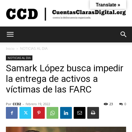
Translate »
Cuentas
Inicio
NOTICIAS AL DIA
NOTICIAS AL DIA
Samark López busca impedir
Claras
la entrega de activos a
víctimas de las FARC
Digital
Por
CCD2
-
febrero 19, 2022
23
0