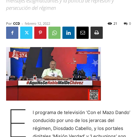
mensajes estigmatizantes y la política de represión y
persecución del régimen
Por
CCD
-
febrero 12, 2022
21
0
E
l programa de televisión ‘Con el Mazo Dando’
conducido por uno de los jerarcas del
régimen, Diosdado Cabello, y los portales
digitales ‘Misión Verdad’ y ‘Lechuginos’ son