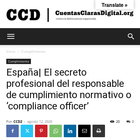
Translate »
Cuentas
Inicio
Cumplimiento
Cumplimiento
España| El secreto
Claras
profesional del responsable
de cumplimiento normativo o
Digital
‘compliance officer’
Por
CCD2
-
agosto 12, 2020
20
0