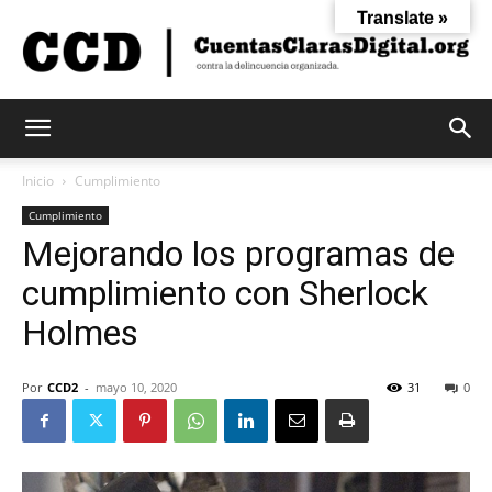
Translate »
Cuentas
Inicio
Cumplimiento
Cumplimiento
Mejorando los programas de
Claras
cumplimiento con Sherlock
Holmes
Digital
Por
CCD2
-
mayo 10, 2020
31
0