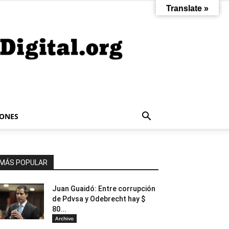
Translate »
IONES
MÁS POPULAR
Juan Guaidó: Entre corrupción
de Pdvsa y Odebrecht hay $
80...
Archivo