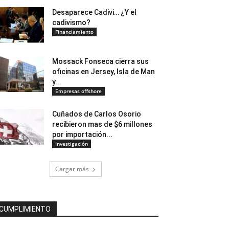
Desaparece Cadivi… ¿Y el
cadivismo?
Financiamiento
Mossack Fonseca cierra sus
oficinas en Jersey, Isla de Man
y...
Empresas offshore
Cuñados de Carlos Osorio
recibieron mas de $6 millones
por importación...
Investigación
Cargar más
CUMPLIMIENTO