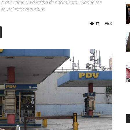
a gratis como un derecho de nacimiento: cuando los
n violentos disturbios.
Digital
17
0