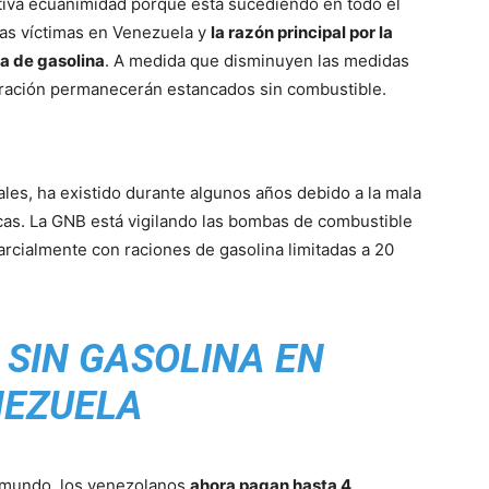
tiva ecuanimidad porque está sucediendo en todo el
as víctimas en Venezuela y
la razón principal por la
ta de gasolina
. A medida que disminuyen las medidas
eración permanecerán estancados sin combustible.
les, ha existido durante algunos años debido a la mala
cas. La GNB está vigilando las bombas de combustible
arcialmente con raciones de gasolina limitadas a 20
SIN GASOLINA EN
NEZUELA
l mundo, los venezolanos
ahora pagan hasta 4