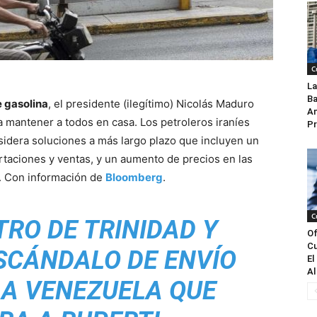
C
La
Ba
 gasolina
, el presidente (ilegítimo) Nicolás Maduro
An
a mantener a todos en casa. Los petroleros iraníes
Pr
idera soluciones a más largo plazo que incluyen un
taciones y ventas, y un aumento de precios en las
o. Con información de
Bloomberg
.
C
TRO DE TRINIDAD Y
Of
Cu
SCÁNDALO DE ENVÍO
El
Al
 A VENEZUELA QUE