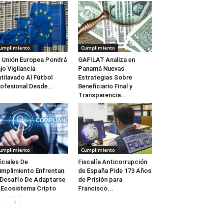
umplimiento
Cumplimiento
 Unión Europea Pondrá
GAFILAT Analiza en
jo Vigilancia
Panamá Nuevas
tilavado Al Fútbol
Estrategias Sobre
ofesional Desde...
Beneficiario Final y
Transparencia...
umplimiento
Cumplimiento
iciales De
Fiscalía Anticorrupción
mplimiento Enfrentan
de España Pide 173 Años
 Desafío De Adaptarse
de Prisión para
 Ecosistema Cripto
Francisco...