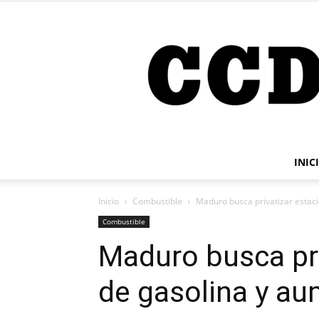
INIC
Inicio
Combustible
Maduro busca privatizar estaci
Combustible
Maduro busca pri
de gasolina y au