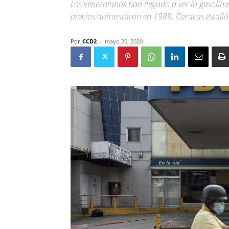
Los venezolanos han llegado a ver la gasolin
precios aumentaron en 1989, Caracas estalló e
Por
CCD2
-
mayo 20, 2020