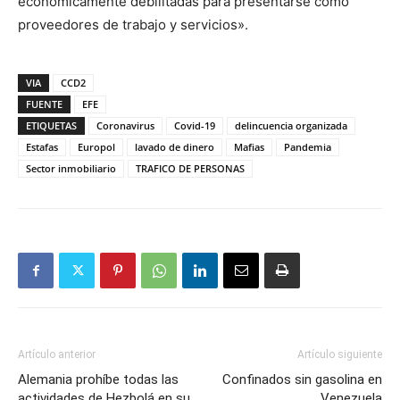
económicamente debilitadas para presentarse como
proveedores de trabajo y servicios».
VIA
CCD2
FUENTE
EFE
ETIQUETAS
Coronavirus
Covid-19
delincuencia organizada
Estafas
Europol
lavado de dinero
Mafias
Pandemia
Sector inmobiliario
TRAFICO DE PERSONAS
Artículo anterior
Artículo siguiente
Alemania prohíbe todas las
Confinados sin gasolina en
actividades de Hezbolá en su
Venezuela