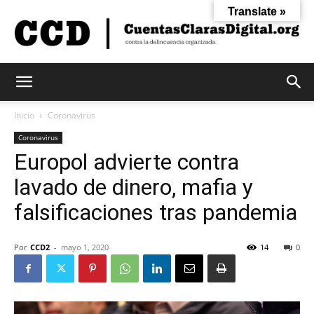
Translate »
Cuentas
Inicio
Coronavirus
Coronavirus
Europol advierte contra
Claras
lavado de dinero, mafia y
falsificaciones tras pandemia
Digital
Por
CCD2
-
mayo 1, 2020
14
0