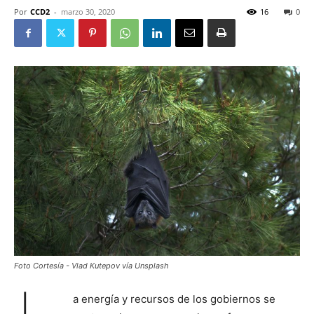
Por
CCD2
-
marzo 30, 2020
16
0
Foto Cortesía - Vlad Kutepov vía Unsplash
a energía y recursos de los gobiernos se