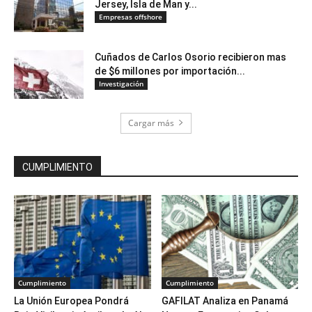
Jersey, Isla de Man y...
Empresas offshore
Cuñados de Carlos Osorio recibieron mas
de $6 millones por importación...
Investigación
Cargar más
CUMPLIMIENTO
Cumplimiento
Cumplimiento
La Unión Europea Pondrá
GAFILAT Analiza en Panamá