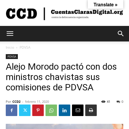
Translate »
Cuentas
Inicio
PDVSA
PDVSA
Alejo Morodo pactó con dos
Claras
ministros chavistas sus
comisiones de PDVSA
Digital
Por
CCD2
-
febrero 11, 2020
41
0