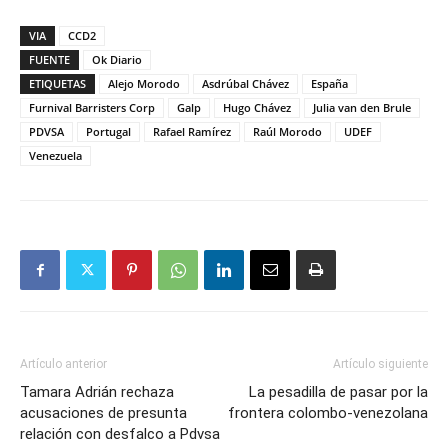
VIA
CCD2
FUENTE
Ok Diario
ETIQUETAS
Alejo Morodo
Asdrúbal Chávez
España
Furnival Barristers Corp
Galp
Hugo Chávez
Julia van den Brule
PDVSA
Portugal
Rafael Ramírez
Raúl Morodo
UDEF
Venezuela
Artículo anterior
Artículo siguiente
Tamara Adrián rechaza
La pesadilla de pasar por la
acusaciones de presunta
frontera colombo-venezolana
relación con desfalco a Pdvsa