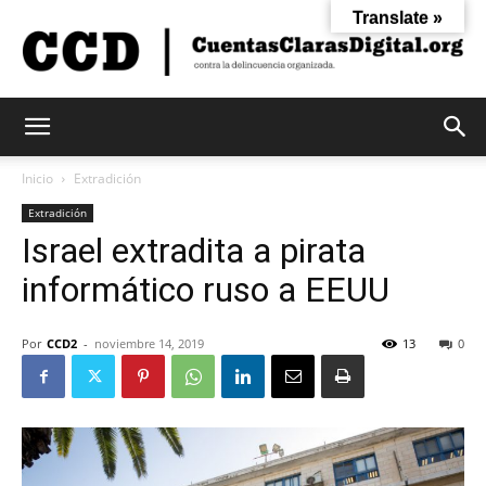
Translate »
Cuentas
Inicio
Extradición
Extradición
Israel extradita a pirata
Claras
informático ruso a EEUU
Digital
Por
CCD2
-
noviembre 14, 2019
13
0