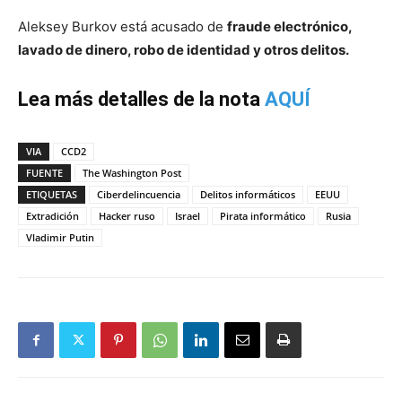
Aleksey Burkov está acusado de
fraude electrónico,
lavado de dinero, robo de identidad y otros delitos.
Lea más detalles de la nota
AQUÍ
VIA
CCD2
FUENTE
The Washington Post
ETIQUETAS
Ciberdelincuencia
Delitos informáticos
EEUU
Extradición
Hacker ruso
Israel
Pirata informático
Rusia
Vladimir Putin