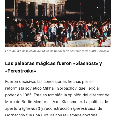
Foto del día de la caída del Muro de Berlín: 9 de noviembre de 1989. Cortesía
Las palabras mágicas fueron «Glasnost» y
«Perestroika»
Fueron decisivas las concesiones hechas por el
reformista soviético Mikhail Gorbachov, que llegó al
poder en 1985. Esta es también la opinión del director del
Muro de Berlín Memorial, Axel Klausmeier. La política de
apertura (
glasnost
) y reconstrucción (
perestroika
) de
Gorbachov fue una ruptura con la llamada doctrina