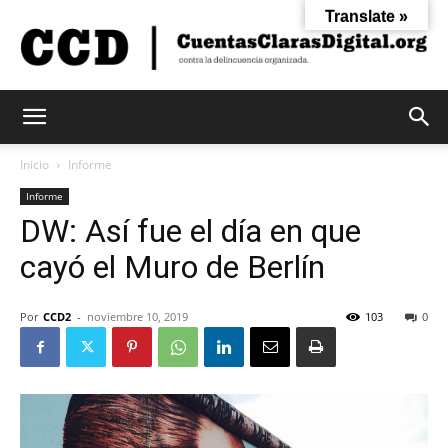
Translate »
Cuentas
Inicio
Informe
Informe
DW: Así fue el día en que
Claras
cayó el Muro de Berlín
Digital
Por
CCD2
-
noviembre 10, 2019
103
0