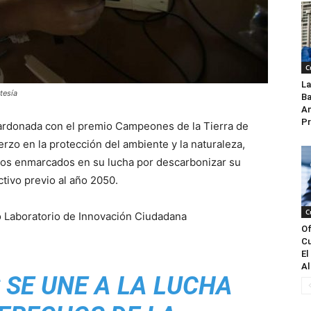
C
La
tesía
Ba
An
Pr
lardonada con el premio Campeones de la Tierra de
rzo en la protección del ambiente y la naturaleza,
tos enmarcados en su lucha por descarbonizar su
tivo previo al año 2050.
C
o Laboratorio de Innovación Ciudadana
Of
Cu
El
Al
 SE UNE A LA LUCHA