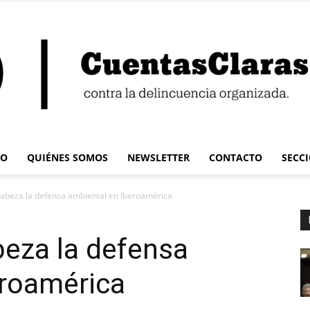
IO
QUIÉNES SOMOS
NEWSLETTER
CONTACTO
SECC
Cuentas
cabeza la defensa ambiental en Iberoamérica
beza la defensa
eroamérica
Claras