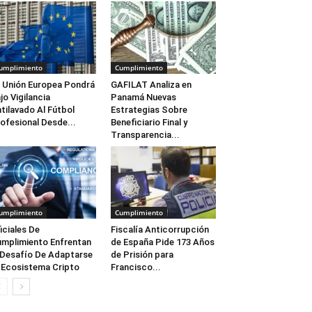
umplimiento
Cumplimiento
 Unión Europea Pondrá
GAFILAT Analiza en
jo Vigilancia
Panamá Nuevas
tilavado Al Fútbol
Estrategias Sobre
ofesional Desde...
Beneficiario Final y
Transparencia...
umplimiento
Cumplimiento
iciales De
Fiscalía Anticorrupción
mplimiento Enfrentan
de España Pide 173 Años
 Desafío De Adaptarse
de Prisión para
 Ecosistema Cripto
Francisco...