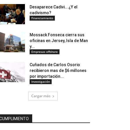
Desaparece Cadivi… ¿Y el
cadivismo?
Financiamiento
Mossack Fonseca cierra sus
oficinas en Jersey, Isla de Man
y...
Empresas offshore
Cuñados de Carlos Osorio
recibieron mas de $6 millones
por importación...
Investigación
Cargar más
CUMPLIMIENTO