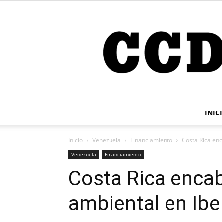
INIC
Inicio
Venezuela
Financiamiento
Costa Rica en
Venezuela
Financiamiento
Costa Rica enca
ambiental en Ib