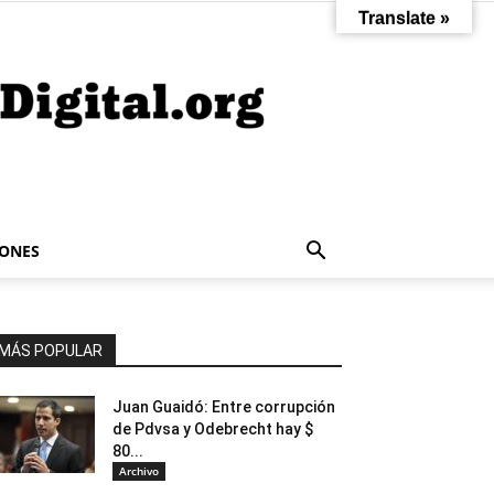
Translate »
IONES
MÁS POPULAR
Juan Guaidó: Entre corrupción
de Pdvsa y Odebrecht hay $
80...
Archivo