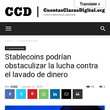
Translate »
Cuentas
Inicio
Criptomonedas
Criptomonedas
Stablecoins podrían
Claras
obstaculizar la lucha contra
el lavado de dinero
Digital
Por
CCD2
-
octubre 21, 2019
15
0