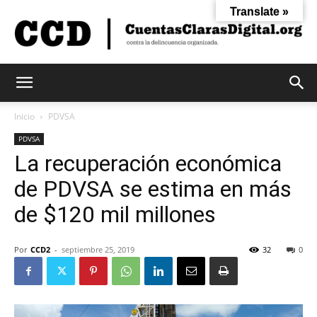
Translate »
Cuentas
Inicio
PDVSA
PDVSA
La recuperación económica
Claras
de PDVSA se estima en más
de $120 mil millones
Digital
Por
CCD2
-
septiembre 25, 2019
32
0