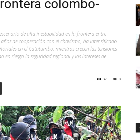
 frontera colombo-
Digital
cenario de alta inestabilidad en la frontera entre
r años de cooperación con el chavismo, ha intensificado
itoriales en el Catatumbo, mientras crecen las tensiones
en riesgo la seguridad regional y los intereses de
37
0