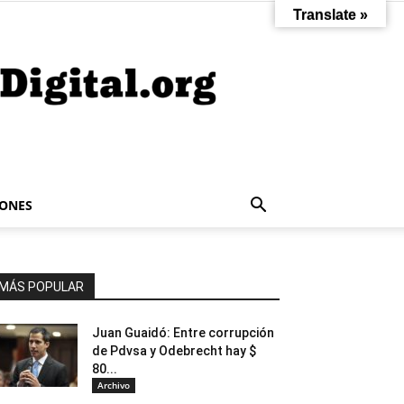
Translate »
IONES
MÁS POPULAR
Juan Guaidó: Entre corrupción
de Pdvsa y Odebrecht hay $
80...
Archivo