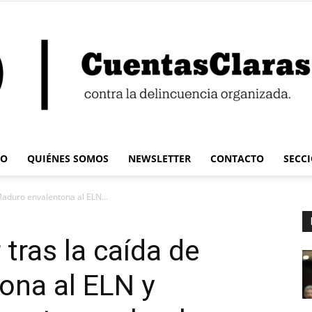
IO
QUIÉNES SOMOS
NEWSLETTER
CONTACTO
SECC
Cuentas
Maduro envalentona al ELN...
 tras la caída de
ona al ELN y
Claras