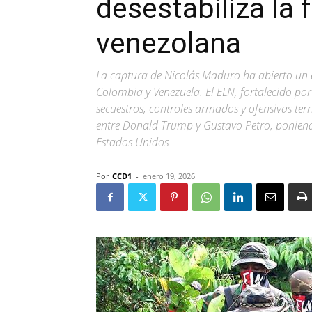
desestabiliza la
venezolana
La captura de Nicolás Maduro ha abierto un es
Colombia y Venezuela. El ELN, fortalecido po
secuestros, controles armados y ofensivas terr
entre Donald Trump y Gustavo Petro, poniendo 
Estados Unidos
Por
CCD1
-
enero 19, 2026