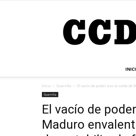
INIC
Inicio
Guerrilla
El vacío de poder tras la caída de 
Guerrilla
El vacío de poder
Maduro envalent