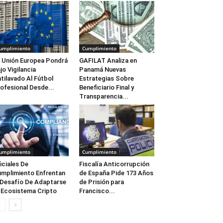
umplimiento
Cumplimiento
 Unión Europea Pondrá
GAFILAT Analiza en
jo Vigilancia
Panamá Nuevas
tilavado Al Fútbol
Estrategias Sobre
ofesional Desde...
Beneficiario Final y
Transparencia...
umplimiento
Cumplimiento
iciales De
Fiscalía Anticorrupción
mplimiento Enfrentan
de España Pide 173 Años
 Desafío De Adaptarse
de Prisión para
 Ecosistema Cripto
Francisco...