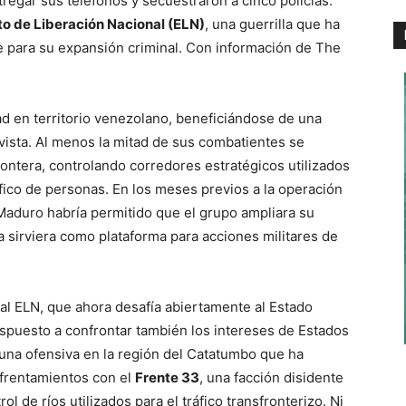
tregar sus teléfonos y secuestraron a cinco policías.
to de Liberación Nacional (ELN)
, una guerrilla que ha
 para su expansión criminal. Con información de The
ad en territorio venezolano, beneficiándose de una
vista. Al menos la mitad de sus combatientes se
ontera, controlando corredores estratégicos utilizados
tráfico de personas. En los meses previos a la operación
Maduro habría permitido que el grupo ampliara su
a sirviera como plataforma para acciones militares de
l ELN, que ahora desafía abiertamente al Estado
spuesto a confrontar también los intereses de Estados
 una ofensiva en la región del Catatumbo que ha
nfrentamientos con el
Frente 33
, una facción disidente
rol de ríos utilizados para el tráfico transfronterizo. Ni