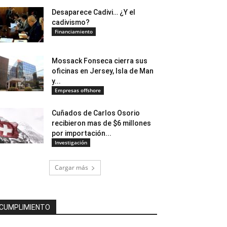
Desaparece Cadivi… ¿Y el
cadivismo?
Financiamiento
Mossack Fonseca cierra sus
oficinas en Jersey, Isla de Man
y...
Empresas offshore
Cuñados de Carlos Osorio
recibieron mas de $6 millones
por importación...
Investigación
Cargar más
CUMPLIMIENTO