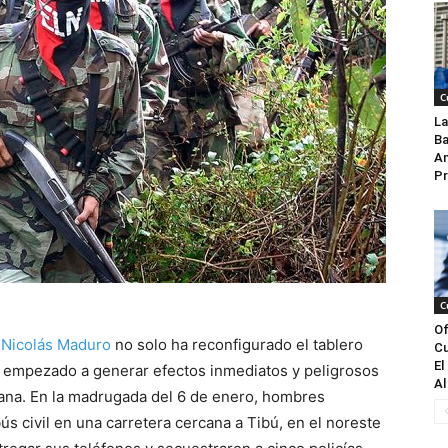
C
La
Ba
An
Pr
C
Of
Nicolás Maduro
no solo ha reconfigurado el tablero
Cu
El
a empezado a generar efectos inmediatos y peligrosos
Al
ana. En la madrugada del 6 de enero, hombres
s civil en una carretera cercana a Tibú, en el noreste