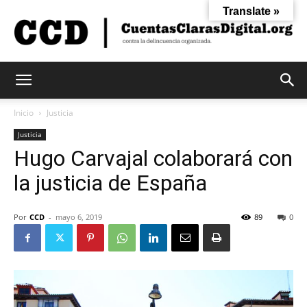
Translate »
Cuentas
Inicio
Justicia
Justicia
Hugo Carvajal colaborará con
Claras
la justicia de España
Digital
Por
CCD
-
mayo 6, 2019
89
0