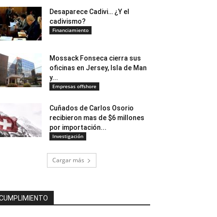
Desaparece Cadivi… ¿Y el
cadivismo?
Financiamiento
Mossack Fonseca cierra sus
oficinas en Jersey, Isla de Man
y...
Empresas offshore
Cuñados de Carlos Osorio
recibieron mas de $6 millones
por importación...
Investigación
Cargar más
CUMPLIMIENTO