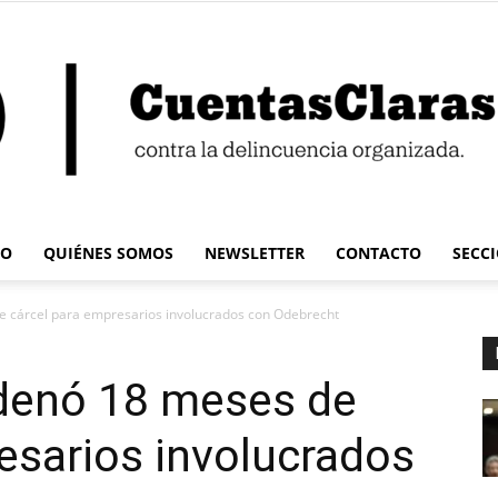
IO
QUIÉNES SOMOS
NEWSLETTER
CONTACTO
SECC
Cuentas
e cárcel para empresarios involucrados con Odebrecht
denó 18 meses de
esarios involucrados
Claras