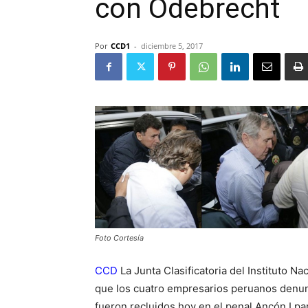
con Odebrecht
Por
CCD1
-
diciembre 5, 2017
Foto Cortesía
CCD
La Junta Clasificatoria del Instituto N
que los cuatro empresarios peruanos denun
fueron recluidos hoy en el penal Ancón I pa