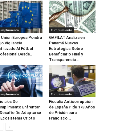
umplimiento
Cumplimiento
 Unión Europea Pondrá
GAFILAT Analiza en
jo Vigilancia
Panamá Nuevas
tilavado Al Fútbol
Estrategias Sobre
ofesional Desde...
Beneficiario Final y
Transparencia...
umplimiento
Cumplimiento
iciales De
Fiscalía Anticorrupción
mplimiento Enfrentan
de España Pide 173 Años
 Desafío De Adaptarse
de Prisión para
 Ecosistema Cripto
Francisco...