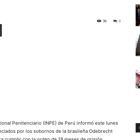
36
0
Digital
acional Penitenciario (INPE) de Perú informó este lunes
ciados por los sobornos de la brasileña Odebrecht
ra cumplir con la orden de 18 meses de prisión