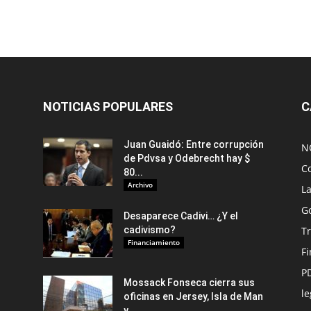
NOTICIAS POPULARES
C
Juan Guaidó: Entre corrupción
N
de Pdvsa y Odebrecht hay $
C
80...
Archivo
L
G
Desaparece Cadivi… ¿Y el
cadivismo?
Tr
Financiamiento
F
P
Mossack Fonseca cierra sus
le
oficinas en Jersey, Isla de Man
y...