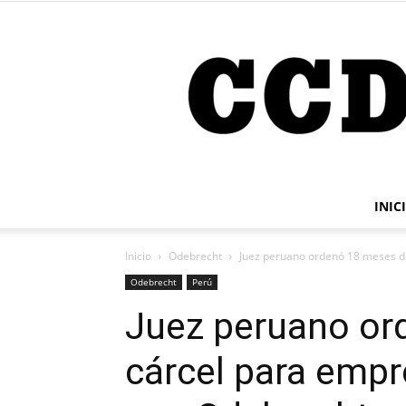
INIC
Inicio
Odebrecht
Juez peruano ordenó 18 meses d
Odebrecht
Perú
Juez peruano or
cárcel para empr