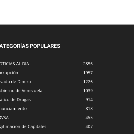
ATEGORÍAS POPULARES
OTICIAS AL DIA
2856
orrupción
1957
avado de Dinero
1226
obierno de Venezuela
1039
áfico de Drogas
914
inanciamiento
818
DVSA
455
gitimación de Capitales
407