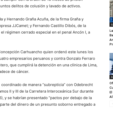
untos delitos de colusión y lavado de activos.
a y Hernando Graña Acuña, de la firma Graña y
C
presa JJCamet; y Fernando Castillo Dibós, de la
La
l régimen cerrado especial en el penal Ancón I, a
Ba
An
Pr
 Concepción Carhuancho quien ordenó este lunes los
cuatro empresarios peruanos y contra Gonzalo Ferraro
ero, que cumplirá la detención en una clínica de Lima,
adece de cáncer.
C
Of
 coordinado de manera “subrepticia” con Odebrecht
Cu
mos II y III de la Carretera Interoceánica Sur durante
El
Al
), y se habrían presentado “pactos por debajo de la
l parte del dinero de un presunto soborno entregado a