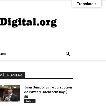
Translate »
IONES
MÁS POPULAR
Juan Guaidó: Entre corrupción
de Pdvsa y Odebrecht hay $
80...
Archivo