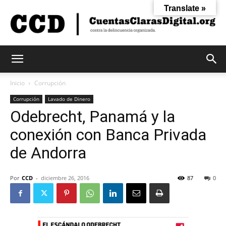
Translate »
Cuentas
Inicio
Corrupción
Corrupción
Lavado de Dinero
Odebrecht, Panamá y la
Claras
conexión con Banca Privada
de Andorra
Digital
Por
CCD
-
diciembre 26, 2016
87
0