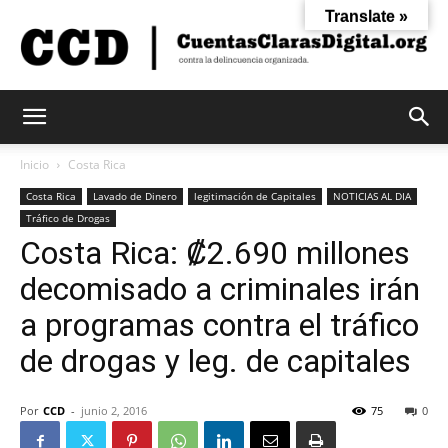
Translate »
Cuentas
Inicio
Costa Rica
Costa Rica
Lavado de Dinero
legitimación de Capitales
NOTICIAS AL DIA
Tráfico de Drogas
Claras
Costa Rica: ₡2.690 millones
decomisado a criminales irán
Digital
a programas contra el tráfico
de drogas y leg. de capitales
Por
CCD
-
junio 2, 2016
75
0