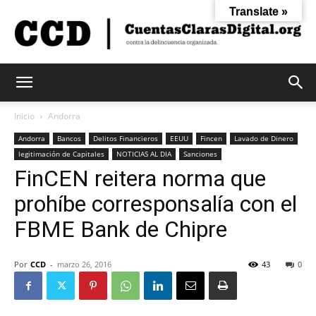
Translate »
Cuentas
Inicio
Andorra
Andorra
Bancos
Delitos Financieros
EEUU
Fincen
Lavado de Dinero
legitimación de Capitales
NOTICIAS AL DIA
Sanciones
Claras
FinCEN reitera norma que
prohíbe corresponsalía con el
Digital
FBME Bank de Chipre
Por
CCD
-
marzo 26, 2016
43
0