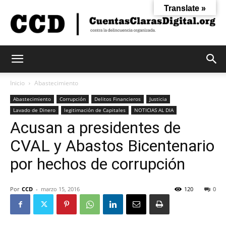
Translate »
Cuentas
Inicio
Abastecimiento
Abastecimiento
Corrupción
Delitos Financieros
Justicia
Lavado de Dinero
legitimación de Capitales
NOTICIAS AL DIA
Claras
Acusan a presidentes de
CVAL y Abastos Bicentenario
Digital
por hechos de corrupción
Por
CCD
-
marzo 15, 2016
120
0