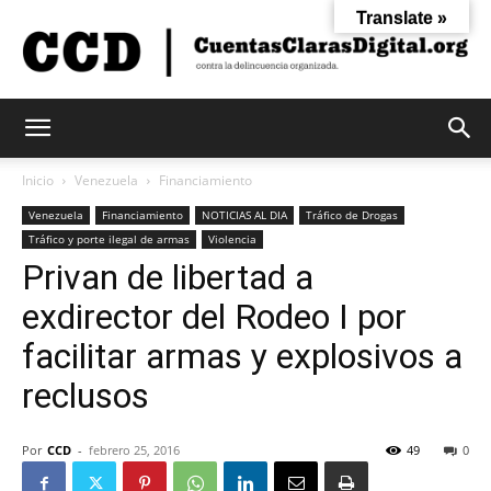
Translate »
Cuentas
Inicio
Venezuela
Financiamiento
Venezuela
Financiamiento
NOTICIAS AL DIA
Tráfico de Drogas
Tráfico y porte ilegal de armas
Violencia
Claras
Privan de libertad a
exdirector del Rodeo I por
Digital
facilitar armas y explosivos a
reclusos
Por
CCD
-
febrero 25, 2016
49
0