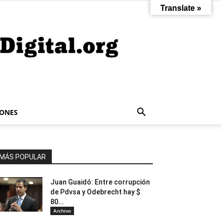
Translate »
IONES
MÁS POPULAR
Juan Guaidó: Entre corrupción
de Pdvsa y Odebrecht hay $
80...
Archivo