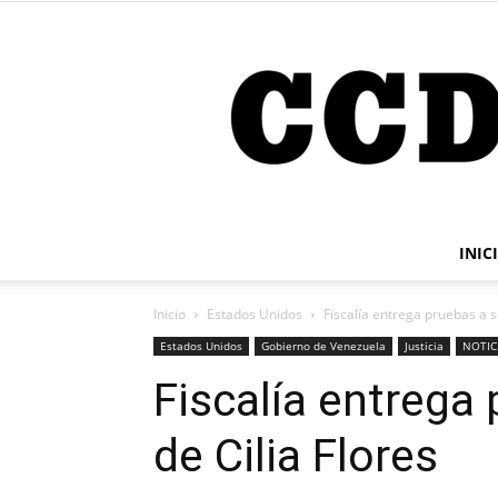
INIC
Inicio
Estados Unidos
Fiscalía entrega pruebas a s
Estados Unidos
Gobierno de Venezuela
Justicia
NOTICI
Fiscalía entrega
de Cilia Flores