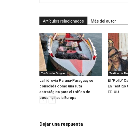
Artículos relacionados
Más del autor
Tráfico de Drogas
Tráfico de Dr
La hidrovía Paraná-Paraguay se
El “Pollo” C
consolida como una ruta
En Testigo 
estratégica para el tráfico de
EE. UU.
cocaína hacia Europa
Dejar una respuesta