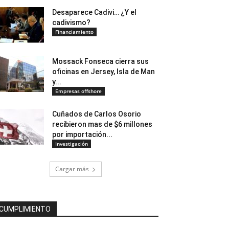
Desaparece Cadivi… ¿Y el
cadivismo?
Financiamiento
Mossack Fonseca cierra sus
oficinas en Jersey, Isla de Man
y...
Empresas offshore
Cuñados de Carlos Osorio
recibieron mas de $6 millones
por importación...
Investigación
Cargar más
CUMPLIMIENTO