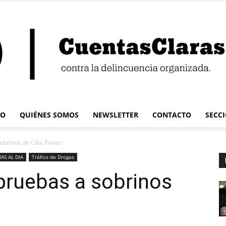
IO
QUIÉNES SOMOS
NEWSLETTER
CONTACTO
SECC
Cuentas
obrinos de Cilia Flores
AS AL DIA
Tráfico de Drogas
 pruebas a sobrinos
Claras