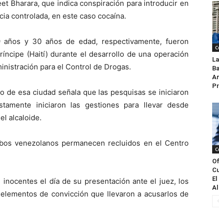
eet Bharara, que indica conspiración para introducir en
cia controlada, en este caso cocaína.
9 años y 30 años de edad, respectivamente, fueron
C
íncipe (Haití) durante el desarrollo de una operación
La
inistración para el Control de Drogas.
Ba
An
Pr
 de esa ciudad señala que las pesquisas se iniciaron
tamente iniciaron las gestiones para llevar desde
l alcaloide.
bos venezolanos permanecen recluidos en el Centro
C
Of
Cu
El
inocentes el día de su presentación ante el juez, los
Al
 elementos de convicción que llevaron a acusarlos de