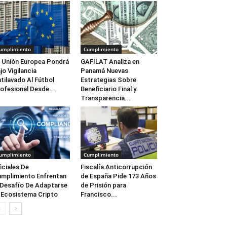
umplimiento
Cumplimiento
 Unión Europea Pondrá
GAFILAT Analiza en
jo Vigilancia
Panamá Nuevas
tilavado Al Fútbol
Estrategias Sobre
ofesional Desde...
Beneficiario Final y
Transparencia...
umplimiento
Cumplimiento
iciales De
Fiscalía Anticorrupción
mplimiento Enfrentan
de España Pide 173 Años
 Desafío De Adaptarse
de Prisión para
 Ecosistema Cripto
Francisco...