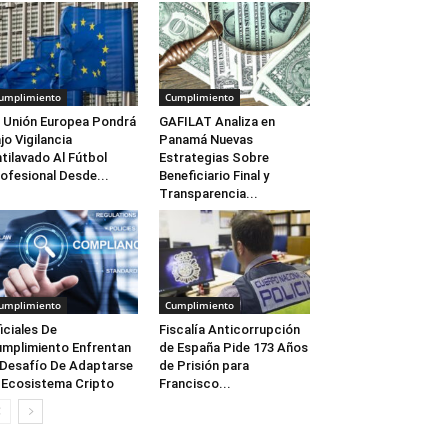
umplimiento
Cumplimiento
 Unión Europea Pondrá
GAFILAT Analiza en
jo Vigilancia
Panamá Nuevas
tilavado Al Fútbol
Estrategias Sobre
ofesional Desde...
Beneficiario Final y
Transparencia...
umplimiento
Cumplimiento
iciales De
Fiscalía Anticorrupción
mplimiento Enfrentan
de España Pide 173 Años
 Desafío De Adaptarse
de Prisión para
 Ecosistema Cripto
Francisco...