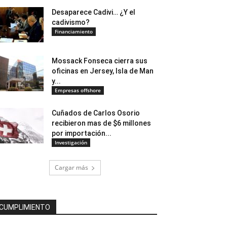
Desaparece Cadivi… ¿Y el
cadivismo?
Financiamiento
Mossack Fonseca cierra sus
oficinas en Jersey, Isla de Man
y...
Empresas offshore
Cuñados de Carlos Osorio
recibieron mas de $6 millones
por importación...
Investigación
Cargar más
CUMPLIMIENTO