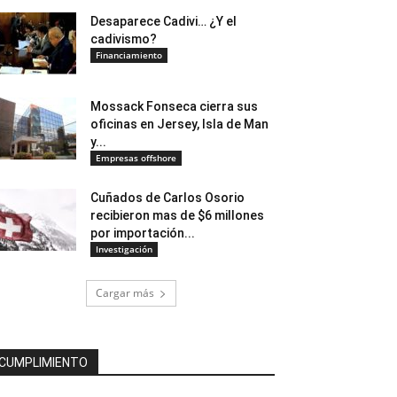
Desaparece Cadivi… ¿Y el
cadivismo?
Financiamiento
Mossack Fonseca cierra sus
oficinas en Jersey, Isla de Man
y...
Empresas offshore
Cuñados de Carlos Osorio
recibieron mas de $6 millones
por importación...
Investigación
Cargar más
CUMPLIMIENTO