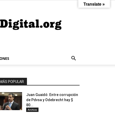
Translate »
IONES
MÁS POPULAR
Juan Guaidó: Entre corrupción
de Pdvsa y Odebrecht hay $
80...
Archivo