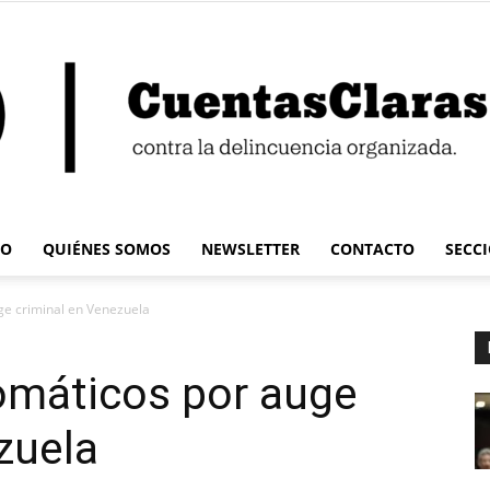
IO
QUIÉNES SOMOS
NEWSLETTER
CONTACTO
SECC
Cuentas
ge criminal en Venezuela
lomáticos por auge
zuela
Claras