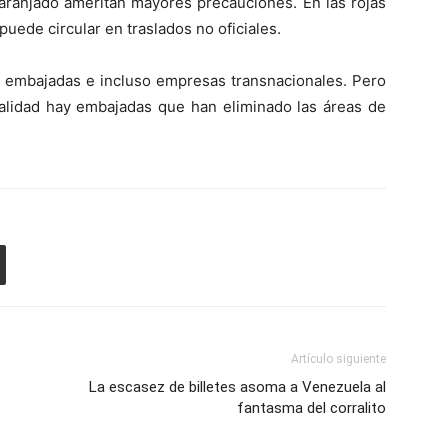
naranjado ameritan mayores precauciones. En las rojas
uede circular en traslados no oficiales.
as embajadas e incluso empresas transnacionales. Pero
nalidad hay embajadas que han eliminado las áreas de
Artículo siguiente
s
La escasez de billetes asoma a Venezuela al
fantasma del corralito