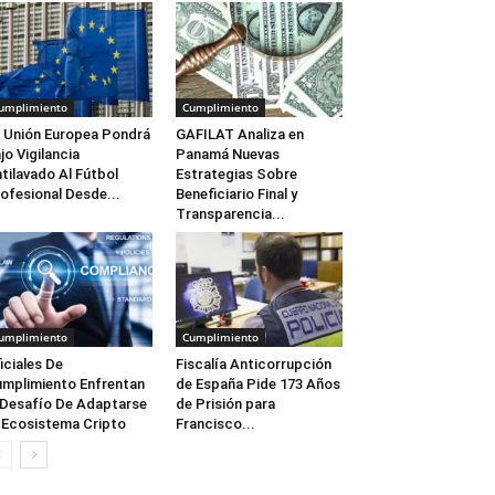
umplimiento
Cumplimiento
 Unión Europea Pondrá
GAFILAT Analiza en
jo Vigilancia
Panamá Nuevas
tilavado Al Fútbol
Estrategias Sobre
ofesional Desde...
Beneficiario Final y
Transparencia...
umplimiento
Cumplimiento
iciales De
Fiscalía Anticorrupción
mplimiento Enfrentan
de España Pide 173 Años
 Desafío De Adaptarse
de Prisión para
 Ecosistema Cripto
Francisco...