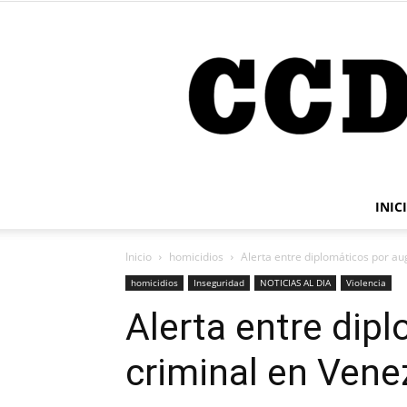
INIC
Inicio
homicidios
Alerta entre diplomáticos por au
homicidios
Inseguridad
NOTICIAS AL DIA
Violencia
Alerta entre dip
criminal en Vene