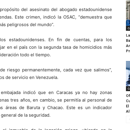
a propósito del asesinato del abogado estadounidense
endas. Este crimen, indicó la OSAC, “demuestra que
más peligrosos del mundo”.
C
La
los estadounidenses. En fin de cuentas, para los
Ba
An
ajar en el país con la segunda tasa de homicidios más
Pr
ideración todo el tiempo.
 de riesgo permanentemente, cada vez que salimos”,
os de servicio en Venezuela.
C
a embajada indicó que en Caracas ya no hay zonas
Of
nas tres años, en cambio, se permitía al personal de
Cu
El
tas áreas de Baruta y Chacao. Este es un indicador
Al
 general de la seguridad.