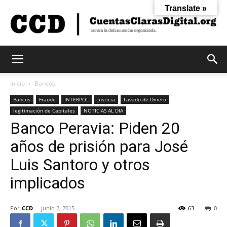
Translate »
Cuentas
Inicio
Bancos
Bancos
Fraude
INTERPOL
Justicia
Lavado de Dinero
legitimación de Capitales
NOTICIAS AL DIA
Claras
Banco Peravia: Piden 20
años de prisión para José
Digital
Luis Santoro y otros
implicados
Por
CCD
-
junio 2, 2015
63
0