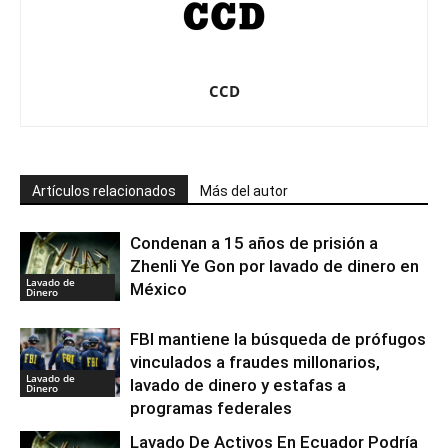
CCD
Artículos relacionados
Más del autor
Condenan a 15 años de prisión a
Zhenli Ye Gon por lavado de dinero en
Lavado de
México
Dinero
FBI mantiene la búsqueda de prófugos
vinculados a fraudes millonarios,
Lavado de
lavado de dinero y estafas a
Dinero
programas federales
Lavado De Activos En Ecuador Podría