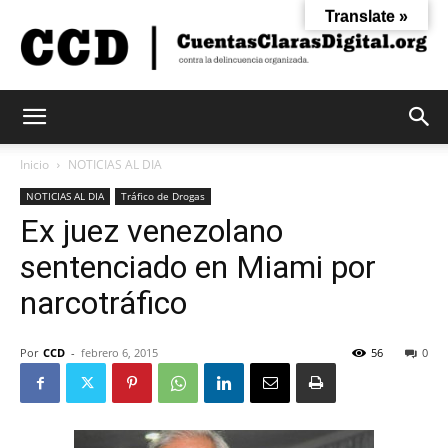
Translate »
Cuentas
Inicio
NOTICIAS AL DIA
NOTICIAS AL DIA
Tráfico de Drogas
Ex juez venezolano
Claras
sentenciado en Miami por
narcotráfico
Digital
Por
CCD
-
febrero 6, 2015
56
0