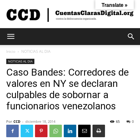
Translate »
Cuentas
Inicio
NOTICIAS AL DIA
NOTICIAS AL DIA
Caso Bandes: Corredores de
Claras
valores en NY se declaran
culpables de sobornar a
Digital
funcionarios venezolanos
Por
CCD
-
diciembre 18, 2014
65
0