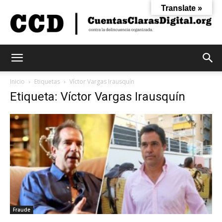
Translate »
Cuentas
Inicio
Etiquetas
Víctor Vargas Irausquín
Etiqueta: Víctor Vargas Irausquín
Claras
Digital
Fraude