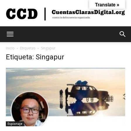
Translate »
Cuentas
Inicio
Etiquetas
Singapur
Etiqueta: Singapur
Claras
Digital
Espionaje