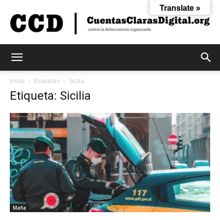
Translate »
Cuentas
Inicio
Etiquetas
Sicilia
Etiqueta: Sicilia
Claras
Digital
Mafia