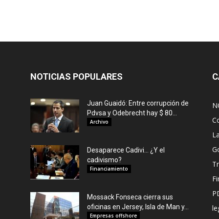
NOTICIAS POPULARES
C
Juan Guaidó: Entre corrupción de
N
Pdvsa y Odebrecht hay $ 80...
C
Archivo
L
G
Desaparece Cadivi… ¿Y el
cadivismo?
Tr
Financiamiento
F
P
Mossack Fonseca cierra sus
oficinas en Jersey, Isla de Man y...
le
Empresas offshore