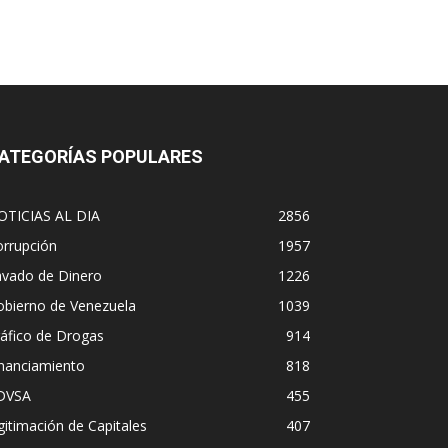
ATEGORÍAS POPULARES
OTICIAS AL DIA
2856
orrupción
1957
avado de Dinero
1226
obierno de Venezuela
1039
áfico de Drogas
914
inanciamiento
818
DVSA
455
gitimación de Capitales
407