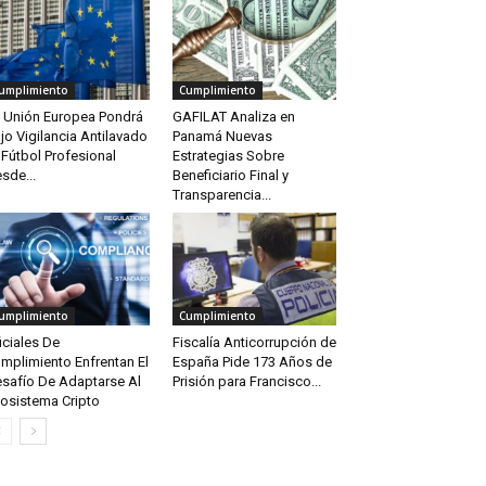
umplimiento
Cumplimiento
 Unión Europea Pondrá
GAFILAT Analiza en
jo Vigilancia Antilavado
Panamá Nuevas
 Fútbol Profesional
Estrategias Sobre
sde...
Beneficiario Final y
Transparencia...
umplimiento
Cumplimiento
iciales De
Fiscalía Anticorrupción de
mplimiento Enfrentan El
España Pide 173 Años de
safío De Adaptarse Al
Prisión para Francisco...
osistema Cripto