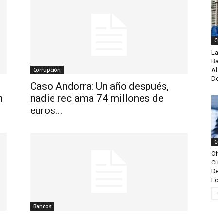
C
La
Ba
Corrupción
Al
De
Caso Andorra: Un año después,
n
nadie reclama 74 millones de
euros...
C
Of
Cu
De
Ec
Bancos