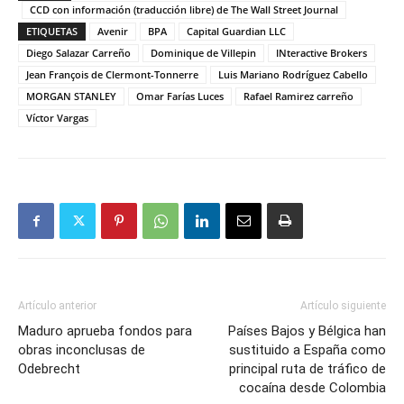
CCD con información (traducción libre) de The Wall Street Journal
ETIQUETAS
Avenir
BPA
Capital Guardian LLC
Diego Salazar Carreño
Dominique de Villepin
INteractive Brokers
Jean François de Clermont-Tonnerre
Luis Mariano Rodríguez Cabello
MORGAN STANLEY
Omar Farías Luces
Rafael Ramirez carreño
Víctor Vargas
Artículo anterior
Artículo siguiente
Maduro aprueba fondos para
Países Bajos y Bélgica han
obras inconclusas de
sustituido a España como
Odebrecht
principal ruta de tráfico de
cocaína desde Colombia