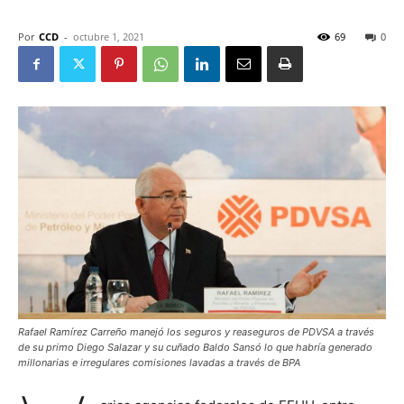
Por
CCD
-
octubre 1, 2021
69
0
Rafael Ramírez Carreño manejó los seguros y reaseguros de PDVSA a través
de su primo Diego Salazar y su cuñado Baldo Sansó lo que habría generado
millonarias e irregulares comisiones lavadas a través de BPA