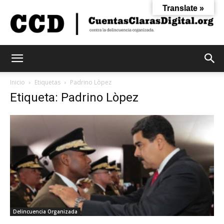
Translate »
Cuentas
Inicio
Etiquetas
Padrino Lòpez
Etiqueta: Padrino Lòpez
Claras
Digital
Delincuencia Organizada