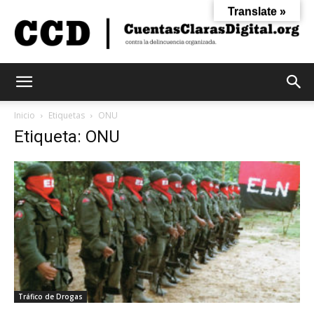
Translate »
Cuentas
Inicio
Etiquetas
ONU
Etiqueta: ONU
Claras
Digital
Tráfico de Drogas