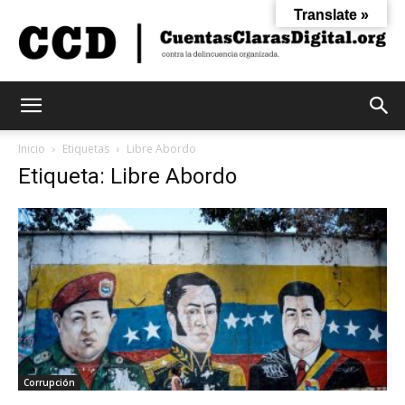
Translate »
Cuentas
Inicio
Etiquetas
Libre Abordo
Etiqueta: Libre Abordo
Claras
Digital
Corrupción